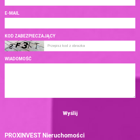
E-MAIL
KOD ZABEZPIECZAJĄCY
WIADOMOŚĆ
PROXINVEST Nieruchomości