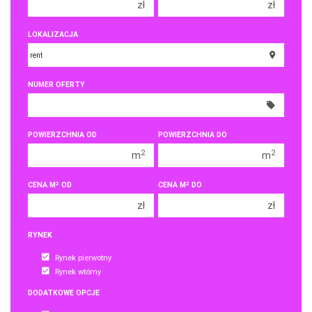
zł
zł
150 000 zł
150 000 zł
LOKALIZACJA
200 000 zł
200 000 zł
250 000 zł
250 000 zł
NUMER OFERTY
300 000 zł
300 000 zł
350 000 zł
350 000 zł
400 000 zł
400 000 zł
POWIERZCHNIA OD
POWIERZCHNIA DO
450 000 zł
450 000 zł
2
2
m
m
2
2
CENA M
OD
CENA M
DO
zł
zł
RYNEK
Rynek pierwotny
Rynek wtórny
DODATKOWE OPCJE