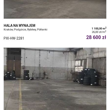
HALA NA WYNAJEM
2
1 100,00 m
Kraków, Podgórze, Rybitwy, Półłanki
2
26,00 zł/m
28 600 zł
PXI-HW-2281