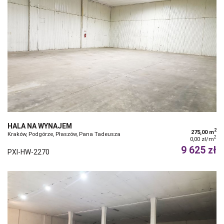
HALA NA WYNAJEM
2
275,00 m
Kraków, Podgórze, Płaszów, Pana Tadeusza
2
0,00 zł/m
9 625 zł
PXI-HW-2270