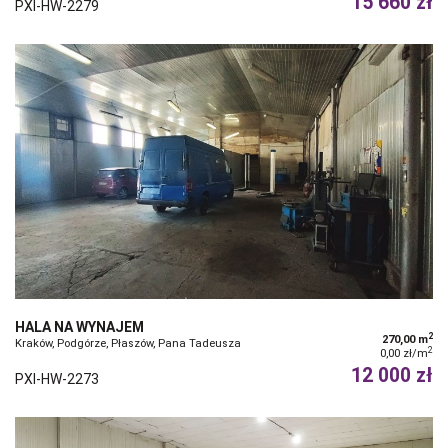
15 660 zł
PXI-HW-2279
HALA NA WYNAJEM
2
270,00 m
Kraków, Podgórze, Płaszów, Pana Tadeusza
2
0,00 zł/m
12 000 zł
PXI-HW-2273