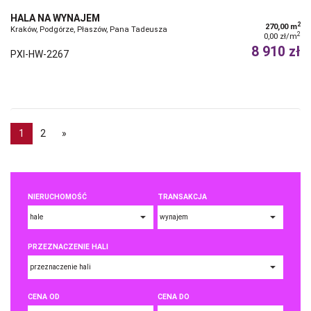
HALA NA WYNAJEM
2
270,00 m
Kraków, Podgórze, Płaszów, Pana Tadeusza
2
0,00 zł/m
8 910 zł
PXI-HW-2267
1
2
»
NIERUCHOMOŚĆ
TRANSAKCJA
PRZEZNACZENIE HALI
CENA OD
CENA DO