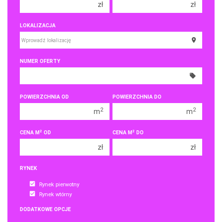
zł
zł
150 000 zł
150 000 zł
LOKALIZACJA
200 000 zł
200 000 zł
250 000 zł
250 000 zł
NUMER OFERTY
300 000 zł
300 000 zł
350 000 zł
350 000 zł
400 000 zł
400 000 zł
POWIERZCHNIA OD
POWIERZCHNIA DO
450 000 zł
450 000 zł
2
2
m
m
2
2
CENA M
OD
CENA M
DO
zł
zł
RYNEK
Rynek pierwotny
Rynek wtórny
DODATKOWE OPCJE