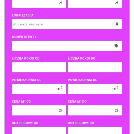
zł
zł
150 000 zł
150 000 zł
LOKALIZACJA
200 000 zł
200 000 zł
250 000 zł
250 000 zł
NUMER OFERTY
300 000 zł
300 000 zł
350 000 zł
350 000 zł
400 000 zł
400 000 zł
LICZBA POKOI OD
LICZBA POKOI DO
450 000 zł
450 000 zł
1 pokój
1 pokój
POWIERZCHNIA OD
POWIERZCHNIA DO
2 pokoje
2 pokoje
2
2
m
m
3 pokoje
3 pokoje
2
2
CENA M
OD
CENA M
DO
4 pokoje
4 pokoje
zł
zł
5 pokoi
5 pokoi
6 pokoi
6 pokoi
ROK BUDOWY OD
ROK BUDOWY DO