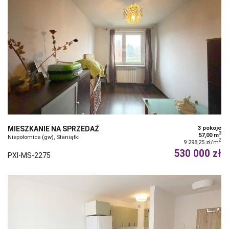
MIESZKANIE NA SPRZEDAŻ
3 pokoje
2
57,00 m
Niepołomice (gw), Staniątki
2
9 298,25 zł/m
530 000 zł
PXI-MS-2275