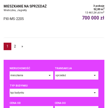
MIESZKANIE NA SPRZEDAŻ
3 pokoje
2
52,00 m
Wieliczka, Jagiełły
2
13 461,54 zł/m
700 000 zł
PXI-MS-2205
1
2
»
NIERUCHOMOŚĆ
TRANSAKCJA
TYP BUDYNKU
CENA OD
CENA DO