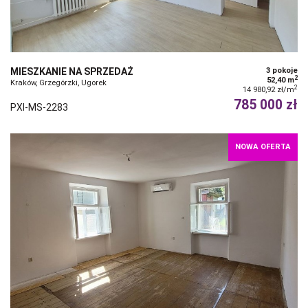
MIESZKANIE NA SPRZEDAŻ
3 pokoje
2
52,40 m
Kraków, Grzegórzki, Ugorek
2
14 980,92 zł/m
785 000 zł
PXI-MS-2283
NOWA OFERTA