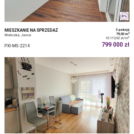
MIESZKANIE NA SPRZEDAŻ
3 pokoje
2
79,00 m
Wieliczka, Jasna
2
10 113,92 zł/m
799 000 zł
PXI-MS-2214