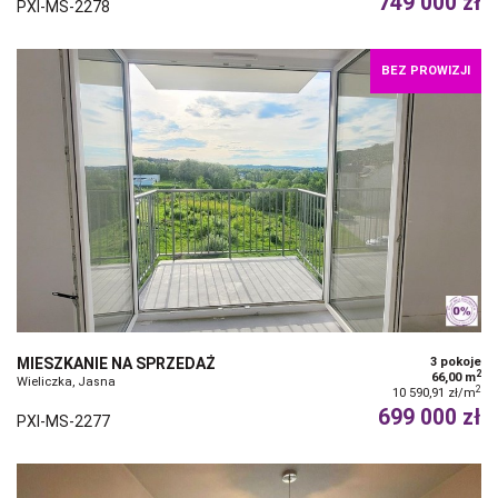
749 000 zł
PXI-MS-2278
BEZ PROWIZJI
MIESZKANIE NA SPRZEDAŻ
3 pokoje
2
66,00 m
Wieliczka, Jasna
2
10 590,91 zł/m
699 000 zł
PXI-MS-2277