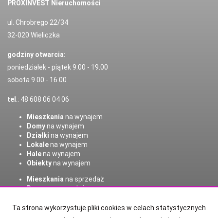
PROXINVEST Nieruchomości
ul. Chrobrego 22/34
32-020 Wieliczka
godziny otwarcia:
poniedziałek - piątek 9.00 - 19.00
sobota 9.00 - 16.00
tel
.: 48 608 06 04 06
Mieszkania
na wynajem
Domy
na wynajem
Działki
na wynajem
Lokale
na wynajem
Hale
na wynajem
Obiekty
na wynajem
Mieszkania
na sprzedaż
Domy
na sprzedaż
Działki
na sprzedaż
Lokale
na sprzedaż
Ta strona wykorzystuje pliki cookies w celach statystycznych
Hale
na sprzedaż