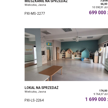
MIESZKANIE NA SPRZEDAŻ
3 pok
66,00
Wieliczka, Jasna
10 590,91 zł
699 000 
PXI-MS-2277
LOKAL NA SPRZEDAŻ
174,00
Wieliczka, Jasna
9 764,37 zł
1 699 000 
PXI-LS-2264