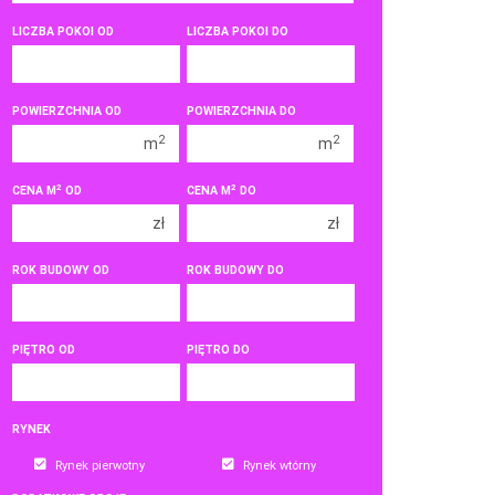
400 000 zł
400 000 zł
LICZBA POKOI OD
LICZBA POKOI DO
450 000 zł
450 000 zł
1 pokój
1 pokój
POWIERZCHNIA OD
POWIERZCHNIA DO
2 pokoje
2 pokoje
2
2
m
m
3 pokoje
3 pokoje
2
2
CENA M
OD
CENA M
DO
4 pokoje
4 pokoje
zł
zł
5 pokoi
5 pokoi
6 pokoi
6 pokoi
ROK BUDOWY OD
ROK BUDOWY DO
PIĘTRO OD
PIĘTRO DO
RYNEK
Rynek pierwotny
Rynek wtórny