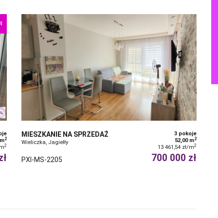
I
oje
MIESZKANIE NA SPRZEDAŻ
3 pokoje
2
2
 m
52,00 m
Wieliczka, Jagiełły
2
2
/m
13 461,54 zł/m
zł
700 000 zł
PXI-MS-2205