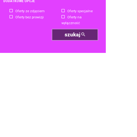
DODATKOWE OPCJE
Oferty ze zdjęciem
Oferty specjalne
Oferty bez prowizji
Oferty na
wyłączność
szukaj