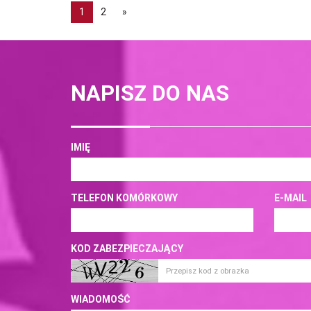
1
2
»
NAPISZ DO NAS
IMIĘ
TELEFON KOMÓRKOWY
E-MAIL
KOD ZABEZPIECZAJĄCY
WIADOMOŚĆ