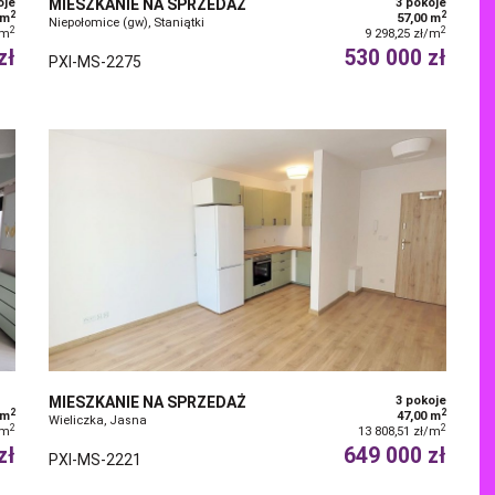
oje
MIESZKANIE NA SPRZEDAŻ
3 pokoje
2
2
 m
57,00 m
Niepołomice (gw), Staniątki
2
2
/m
9 298,25 zł/m
zł
530 000 zł
PXI-MS-2275
MIESZKANIE NA SPRZEDAŻ
3 pokoje
2
2
 m
47,00 m
Wieliczka, Jasna
2
2
/m
13 808,51 zł/m
zł
649 000 zł
PXI-MS-2221