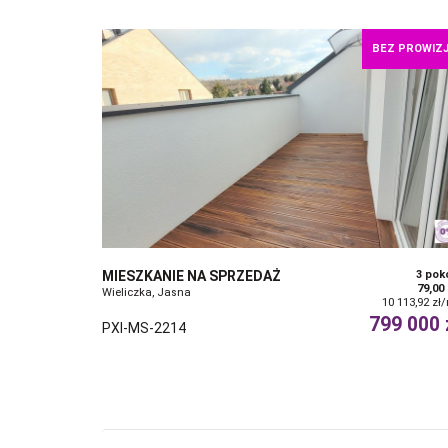
BEZ PROWIZJ
MIESZKANIE NA SPRZEDAŻ
3 pok
79,00
Wieliczka, Jasna
10 113,92 zł
799 000 
PXI-MS-2214