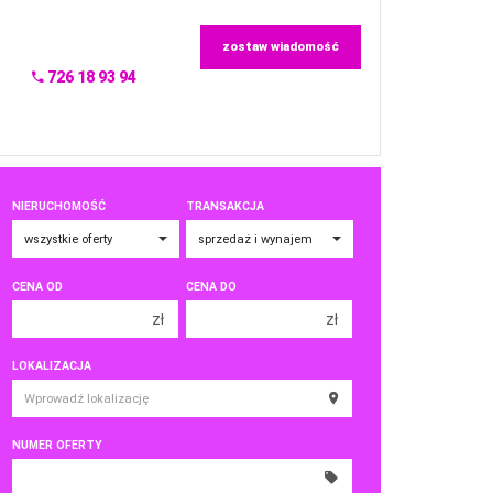
zostaw wiadomość
726 18 93 94
NIERUCHOMOŚĆ
TRANSAKCJA
CENA OD
CENA DO
zł
zł
150 000 zł
150 000 zł
LOKALIZACJA
200 000 zł
200 000 zł
250 000 zł
250 000 zł
NUMER OFERTY
300 000 zł
300 000 zł
350 000 zł
350 000 zł