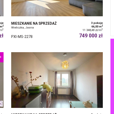
oje
MIESZKANIE NA SPRZEDAŻ
3 pokoje
2
2
 m
66,00 m
Wieliczka, Jasna
2
2
/m
11 348,48 zł/m
zł
749 000 zł
PXI-MS-2278
I