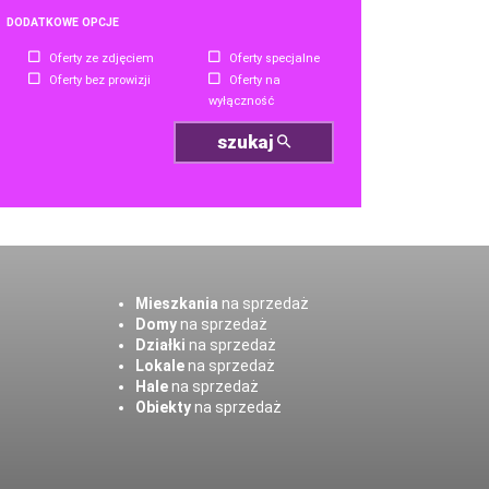
DODATKOWE OPCJE
Oferty ze zdjęciem
Oferty specjalne
Oferty bez prowizji
Oferty na
wyłączność
szukaj
Mieszkania
na sprzedaż
Domy
na sprzedaż
Działki
na sprzedaż
Lokale
na sprzedaż
Hale
na sprzedaż
Obiekty
na sprzedaż