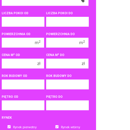
350 000 zł
350 000 zł
400 000 zł
400 000 zł
LICZBA POKOI OD
LICZBA POKOI DO
450 000 zł
450 000 zł
1 pokój
1 pokój
POWIERZCHNIA OD
POWIERZCHNIA DO
2 pokoje
2 pokoje
2
2
m
m
3 pokoje
3 pokoje
2
2
CENA M
OD
CENA M
DO
4 pokoje
4 pokoje
zł
zł
5 pokoi
5 pokoi
6 pokoi
6 pokoi
ROK BUDOWY OD
ROK BUDOWY DO
PIĘTRO OD
PIĘTRO DO
RYNEK
Rynek pierwotny
Rynek wtórny