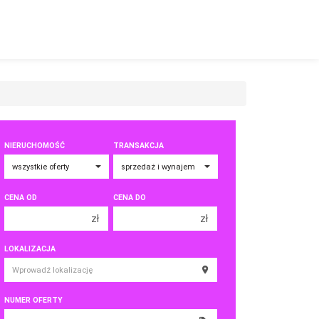
NIERUCHOMOŚĆ
TRANSAKCJA
CENA OD
CENA DO
zł
zł
150 000 zł
150 000 zł
LOKALIZACJA
200 000 zł
200 000 zł
250 000 zł
250 000 zł
NUMER OFERTY
300 000 zł
300 000 zł