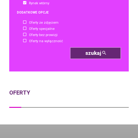
Rynek wtórny
DODATKOWE OPCJE
Oferty ze zdjęciem
Oferty specjalne
Oferty bez prowizji
Oferty na wyłączność
szukaj
OFERTY