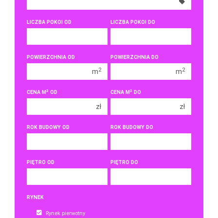
350 000 zł
350 000 zł
400 000 zł
400 000 zł
LICZBA POKOI OD
LICZBA POKOI DO
450 000 zł
450 000 zł
1 pokój
1 pokój
POWIERZCHNIA OD
POWIERZCHNIA DO
2 pokoje
2 pokoje
2
2
m
m
3 pokoje
3 pokoje
2
2
CENA M
OD
CENA M
DO
4 pokoje
4 pokoje
zł
zł
5 pokoi
5 pokoi
6 pokoi
6 pokoi
ROK BUDOWY OD
ROK BUDOWY DO
PIĘTRO OD
PIĘTRO DO
RYNEK
Rynek pierwotny