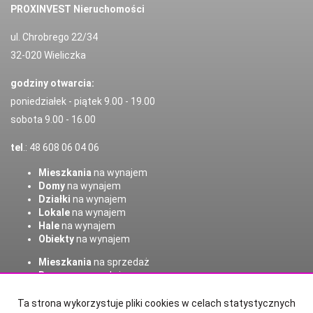
PROXINVEST Nieruchomości
ul. Chrobrego 22/34
32-020 Wieliczka
godziny otwarcia:
poniedziałek - piątek 9.00 - 19.00
sobota 9.00 - 16.00
tel
.: 48 608 06 04 06
Mieszkania
na wynajem
Domy
na wynajem
Działki
na wynajem
Lokale
na wynajem
Hale
na wynajem
Obiekty
na wynajem
Mieszkania
na sprzedaż
Domy
na sprzedaż
Działki
na sprzedaż
Lokale
na sprzedaż
Ta strona wykorzystuje pliki cookies w celach statystycznych