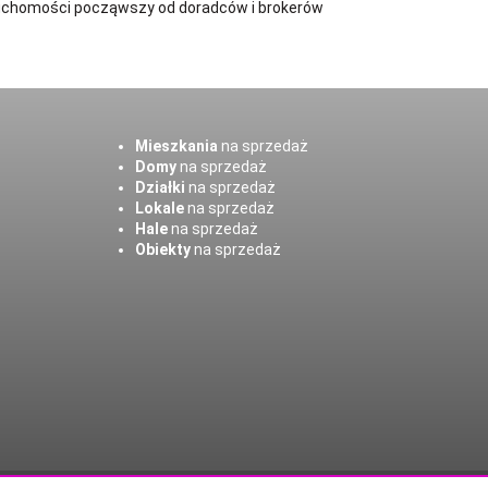
ruchomości począwszy od doradców i brokerów
Mieszkania
na sprzedaż
Domy
na sprzedaż
Działki
na sprzedaż
Lokale
na sprzedaż
Hale
na sprzedaż
Obiekty
na sprzedaż