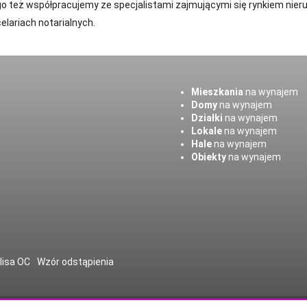
o też współpracujemy ze specjalistami zajmującymi się rynkiem nie
lariach notarialnych.
Mieszkania
na wynajem
Domy
na wynajem
Działki
na wynajem
Lokale
na wynajem
Hale
na wynajem
Obiekty
na wynajem
lisa OC
Wzór odstąpienia