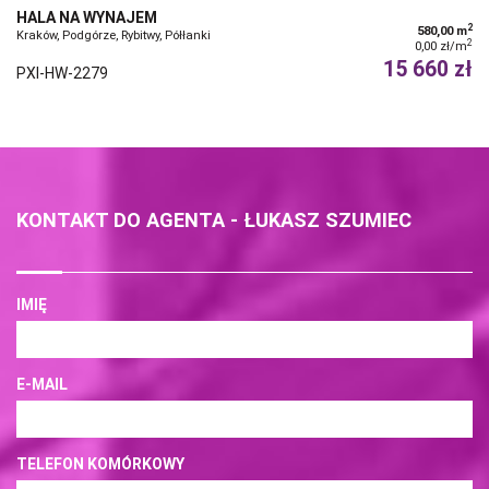
HALA NA WYNAJEM
2
580,00 m
Kraków, Podgórze, Rybitwy, Półłanki
2
0,00 zł/m
15 660 zł
PXI-HW-2279
KONTAKT DO AGENTA - ŁUKASZ SZUMIEC
IMIĘ
E-MAIL
TELEFON KOMÓRKOWY