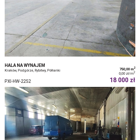
HALA NA WYNAJEM
2
750,00 m
Kraków, Podgórze, Rybitwy, Półłanki
2
0,00 zł/m
18 000 zł
PXI-HW-2252