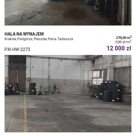
HALA NA WYNAJEM
2
270,00 m
Kraków, Podgórze, Płaszów, Pana Tadeusza
2
0,00 zł/m
12 000 zł
PXI-HW-2273