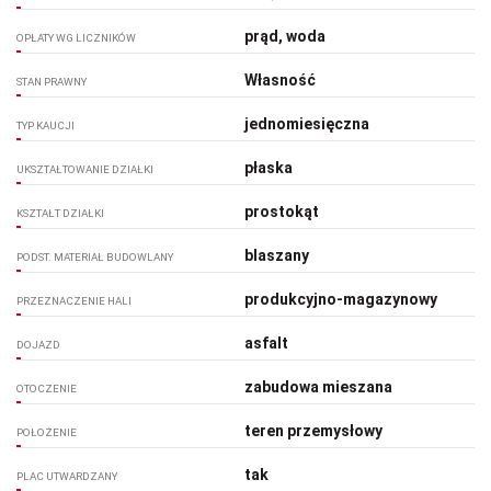
prąd, woda
OPŁATY WG LICZNIKÓW
Własność
STAN PRAWNY
jednomiesięczna
TYP KAUCJI
płaska
UKSZTAŁTOWANIE DZIAŁKI
prostokąt
KSZTAŁT DZIAŁKI
blaszany
PODST. MATERIAŁ BUDOWLANY
produkcyjno-magazynowy
PRZEZNACZENIE HALI
asfalt
DOJAZD
zabudowa mieszana
OTOCZENIE
teren przemysłowy
POŁOŻENIE
tak
PLAC UTWARDZANY