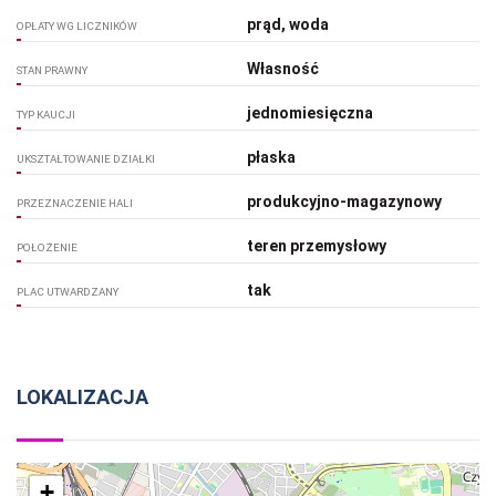
prąd, woda
OPŁATY WG LICZNIKÓW
Własność
STAN PRAWNY
jednomiesięczna
TYP KAUCJI
płaska
UKSZTAŁTOWANIE DZIAŁKI
produkcyjno-magazynowy
PRZEZNACZENIE HALI
teren przemysłowy
POŁOŻENIE
tak
PLAC UTWARDZANY
LOKALIZACJA
+