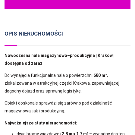
OPIS NIERUCHOMOŚCI
Nowoczesna hala magazynowo–produkcyjna | Kraków |
dostępna od zaraz
Do wynajęcia funkcjonalna hala o powierzchni
680 m²
,
zlokalizowana w atrakcyjnej części Krakowa, zapewniającej
dogodny dojazd oraz sprawną logistykę.
Obiekt doskonale sprawdzi się zarówno pod działalność
magazynową, jak i produkcyjną.
Najważniejsze atuty nieruchomości:
dwie bramy wjazdowe (
2,8 m x 1,7 m
) – wygodny dostęp