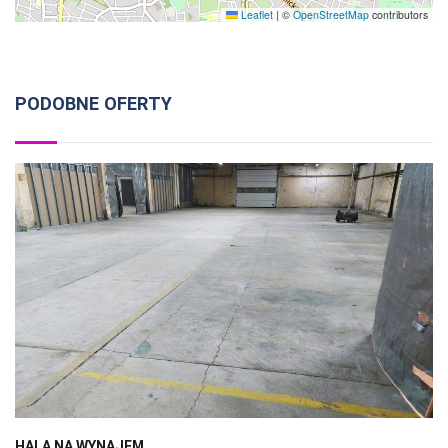
Leaflet
|
©
OpenStreetMap
contributors
PODOBNE OFERTY
HALA NA WYNAJEM