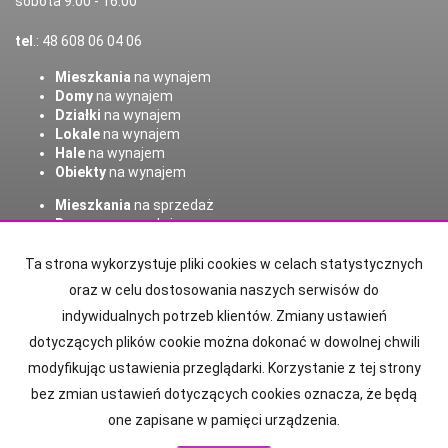
sobota 9.00 - 16.00
tel
.: 48 608 06 04 06
Mieszkania
na wynajem
Domy
na wynajem
Działki
na wynajem
Lokale
na wynajem
Hale
na wynajem
Obiekty
na wynajem
Mieszkania
na sprzedaż
Domy
na sprzedaż
Działki
na sprzedaż
Lokale
na sprzedaż
Ta strona wykorzystuje pliki cookies w celach statystycznych
Hale
na sprzedaż
oraz w celu dostosowania naszych serwisów do
Obiekty
na sprzedaż
indywidualnych potrzeb klientów. Zmiany ustawień
dotyczących plików cookie można dokonać w dowolnej chwili
Strona główna
Kontakt
notatnik
Kup
Sprzedaj
Polisa OC
modyfikując ustawienia przeglądarki. Korzystanie z tej strony
Wzór odstąpienia
bez zmian ustawień dotyczących cookies oznacza, że będą
one zapisane w pamięci urządzenia.