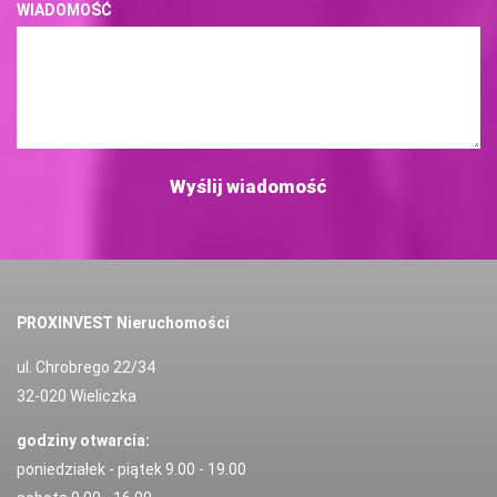
WIADOMOŚĆ
PROXINVEST Nieruchomości
ul. Chrobrego 22/34
32-020 Wieliczka
godziny otwarcia:
poniedziałek - piątek 9.00 - 19.00