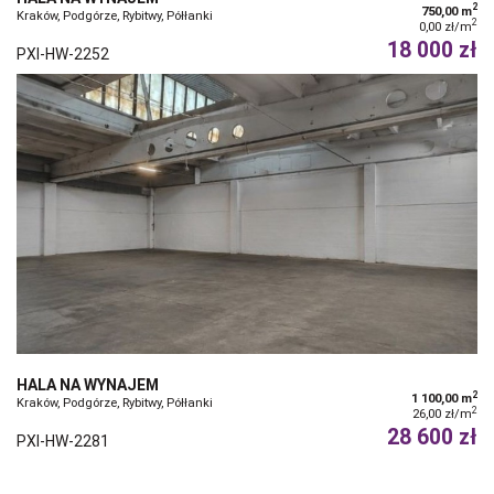
2
750,00 m
Kraków, Podgórze, Rybitwy, Półłanki
2
0,00 zł/m
18 000 zł
PXI-HW-2252
HALA NA WYNAJEM
2
1 100,00 m
Kraków, Podgórze, Rybitwy, Półłanki
2
26,00 zł/m
28 600 zł
PXI-HW-2281