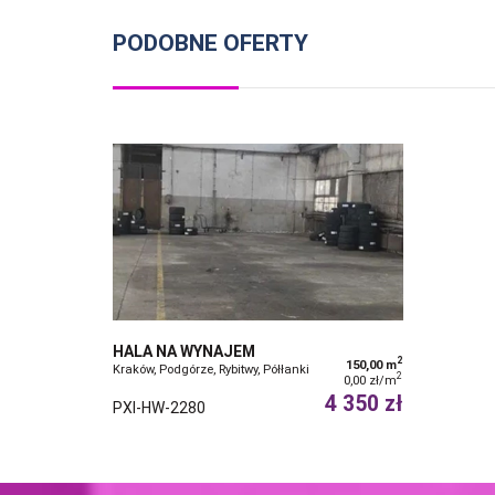
PODOBNE OFERTY
HALA NA WYNAJEM
2
150,00 m
Kraków, Podgórze, Rybitwy, Półłanki
2
0,00 zł/m
4 350 zł
PXI-HW-2280