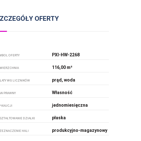
ZCZEGÓŁY OFERTY
PXI-HW-2268
MBOL OFERTY
116,00 m²
WIERZCHNIA
prąd, woda
ŁATY WG LICZNIKÓW
Własność
AN PRAWNY
jednomiesięczna
P KAUCJI
płaska
SZTAŁTOWANIE DZIAŁKI
produkcyjno-magazynowy
ZEZNACZENIE HALI