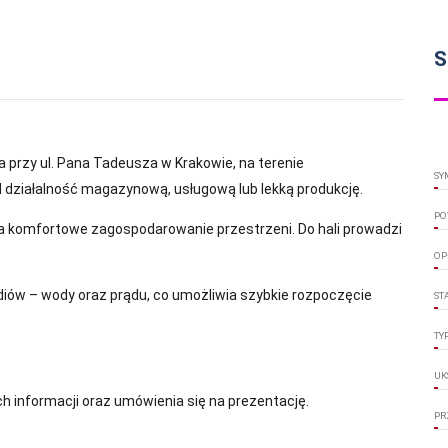
S
a przy ul. Pana Tadeusza w Krakowie, na terenie
SY
 działalność magazynową, usługową lub lekką produkcję.
PO
na komfortowe zagospodarowanie przestrzeni. Do hali prowadzi
OP
w – wody oraz prądu, co umożliwia szybkie rozpoczęcie
ST
TY
UK
 informacji oraz umówienia się na prezentację.
PR