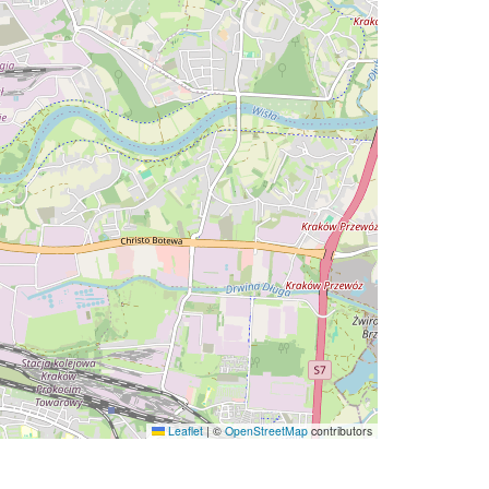
Leaflet
|
©
OpenStreetMap
contributors