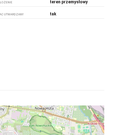
teren przemysłowy
ŁOŻENIE
tak
AC UTWARDZANY