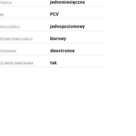
jednomiesięczna
P KAUCJI
PCV
NA
jednopoziomowy
DZAJ LOKALU
biurowy
ZEZNACZENIE LOKALU
dwustronne
YTUOWANIE
tak
ŻLIWOŚĆ PARKOWANIA