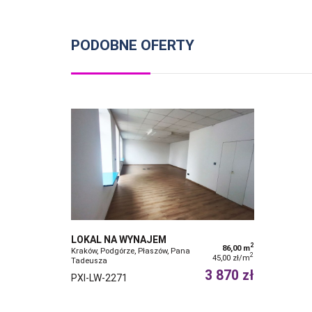
PODOBNE OFERTY
LOKAL NA WYNAJEM
2
86,00 m
Kraków, Podgórze, Płaszów, Pana
2
45,00 zł/m
Tadeusza
3 870 zł
PXI-LW-2271