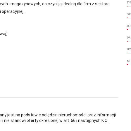
TY
ych i magazynowych, co czyni ją idealną dla firm z sektora
i operacyjnej.
OK
RO
waj)
PR
US
MO
any jest na podstawie oględzin nieruchomości oraz informacji
i nie stanowi oferty określonej w art. 66 i następnych K.C.