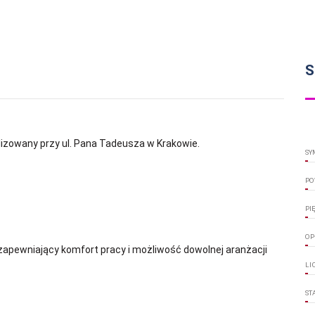
S
lizowany przy ul. Pana Tadeusza w Krakowie.
SY
PO
PI
OP
zapewniający komfort pracy i możliwość dowolnej aranżacji
LI
ST