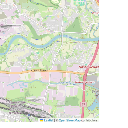
Leaflet
|
©
OpenStreetMap
contributors