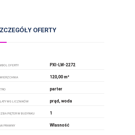
ZCZEGÓŁY OFERTY
PXI-LW-2272
MBOL OFERTY
120,00 m²
WIERZCHNIA
parter
ĘTRO
prąd, woda
ŁATY WG LICZNIKÓW
1
CZBA PIĘTER W BUDYNKU
Własność
AN PRAWNY