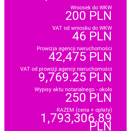
Wniosek do WKW
200 PLN
VAT od wniosku do WKW
46 PLN
Prowizja agencji nieruchomości
42,475 PLN
VAT od prowizji agencji nieruchomości
9,769.25 PLN
Wypisy aktu notarialnego - około
250 PLN
RAZEM (cena + opłaty)
1,793,306.89
PLN