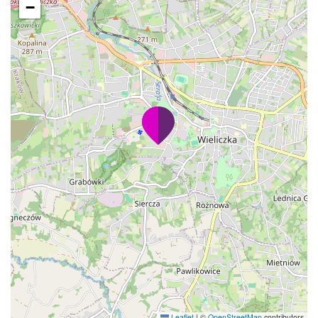
−
Leaflet
|
©
OpenStreetMap
contributors