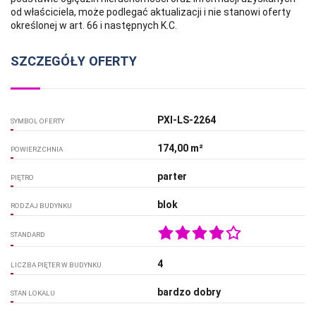
od właściciela, może podlegać aktualizacji i nie stanowi oferty
określonej w art. 66 i następnych K.C.
SZCZEGÓŁY OFERTY
PXI-LS-2264
SYMBOL OFERTY
174,00 m²
POWIERZCHNIA
parter
PIĘTRO
blok
RODZAJ BUDYNKU
STANDARD
4
LICZBA PIĘTER W BUDYNKU
bardzo dobry
STAN LOKALU