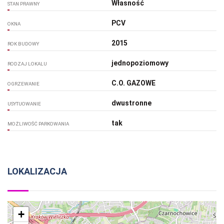
Własność
STAN PRAWNY
PCV
OKNA
2015
ROK BUDOWY
jednopoziomowy
RODZAJ LOKALU
C.O. GAZOWE
OGRZEWANIE
dwustronne
USYTUOWANIE
tak
MOŻLIWOŚĆ PARKOWANIA
LOKALIZACJA
+