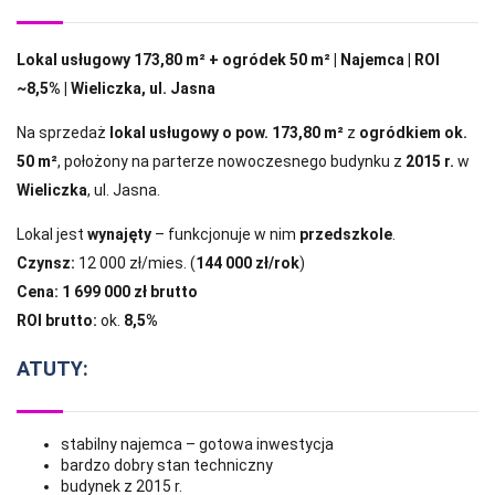
Lokal usługowy 173,80 m² + ogródek 50 m² | Najemca | ROI
~8,5% | Wieliczka, ul. Jasna
Na sprzedaż
lokal usługowy o pow. 173,80 m²
z
ogródkiem ok.
50 m²
, położony na parterze nowoczesnego budynku z
2015 r.
w
Wieliczka
, ul. Jasna.
Lokal jest
wynajęty
– funkcjonuje w nim
przedszkole
.
Czynsz:
12 000 zł/mies. (
144 000 zł/rok
)
Cena:
1 699 000 zł brutto
ROI brutto:
ok.
8,5%
ATUTY:
stabilny najemca – gotowa inwestycja
bardzo dobry stan techniczny
budynek z 2015 r.