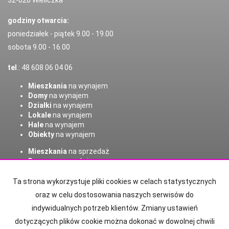
32-020 Wieliczka
godziny otwarcia:
poniedziałek - piątek 9.00 - 19.00
sobota 9.00 - 16.00
tel
.: 48 608 06 04 06
Mieszkania
na wynajem
Domy
na wynajem
Działki
na wynajem
Lokale
na wynajem
Hale
na wynajem
Obiekty
na wynajem
Mieszkania
na sprzedaż
Domy
na sprzedaż
Działki
na sprzedaż
Lokale
na sprzedaż
Ta strona wykorzystuje pliki cookies w celach statystycznych
Hale
na sprzedaż
oraz w celu dostosowania naszych serwisów do
Obiekty
na sprzedaż
indywidualnych potrzeb klientów. Zmiany ustawień
dotyczących plików cookie można dokonać w dowolnej chwili
Strona główna
Kontakt
notatnik
Kup
Sprzedaj
Polisa OC