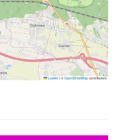
Leaflet
|
©
OpenStreetMap
contributors