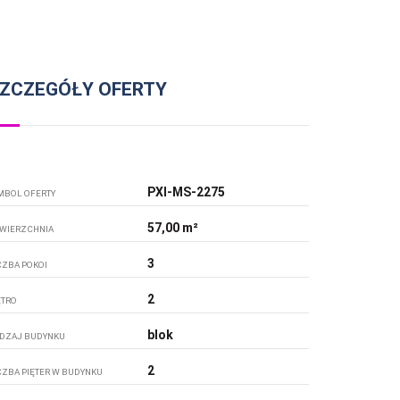
ZCZEGÓŁY OFERTY
PXI-MS-2275
MBOL OFERTY
57,00 m²
WIERZCHNIA
3
CZBA POKOI
2
ĘTRO
blok
DZAJ BUDYNKU
2
CZBA PIĘTER W BUDYNKU