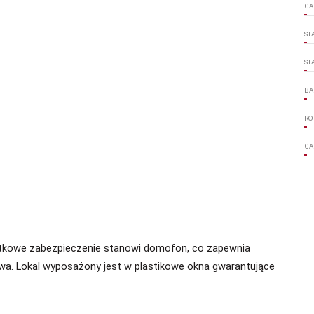
GA
ST
ST
BA
RO
GA
datkowe zabezpieczenie stanowi domofon, co zapewnia
a. Lokal wyposażony jest w plastikowe okna gwarantujące