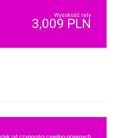
Wysokość raty
3,009 PLN
atek od czynności cywilno-prawnych