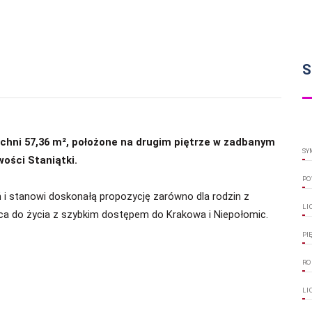
S
chni 57,36 m², położone na drugim piętrze w zadbanym
SY
ości Staniątki.
PO
 i stanowi doskonałą propozycję zarówno dla rodzin z
LI
sca do życia z szybkim dostępem do Krakowa i Niepołomic.
PI
RO
LI