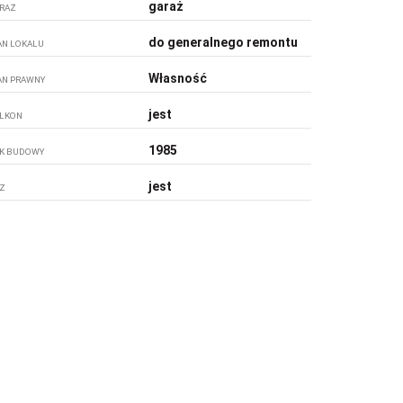
garaż
RAŻ
do generalnego remontu
AN LOKALU
Własność
AN PRAWNY
jest
LKON
1985
K BUDOWY
jest
Z