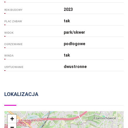
2023
ROK BUDOWY
tak
PLAC ZABAW
park/skwer
WIDOK
podłogowe
OGRZEWANIE
tak
WINDA
dwustronne
USYTUOWANIE
LOKALIZACJA
+
−