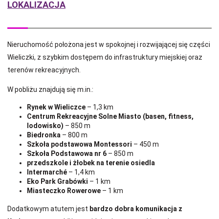
LOKALIZACJA
Nieruchomość położona jest w spokojnej i rozwijającej się części
Wieliczki, z szybkim dostępem do infrastruktury miejskiej oraz
terenów rekreacyjnych.
W pobliżu znajdują się m.in.:
Rynek w Wieliczce
– 1,3 km
Centrum Rekreacyjne Solne Miasto (basen, fitness,
lodowisko)
– 850 m
Biedronka
– 800 m
Szkoła podstawowa Montessori
– 450 m
Szkoła Podstawowa nr 6
– 850 m
przedszkole i żłobek na terenie osiedla
Intermarché
– 1,4 km
Eko Park Grabówki
– 1 km
Miasteczko Rowerowe
– 1 km
Dodatkowym atutem jest
bardzo dobra komunikacja z