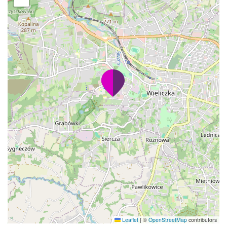
Leaflet
|
©
OpenStreetMap
contributors