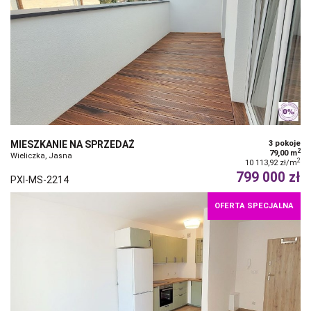
MIESZKANIE NA SPRZEDAŻ
3 pokoje
2
79,00 m
Wieliczka, Jasna
2
10 113,92 zł/m
799 000 zł
PXI-MS-2214
OFERTA SPECJALNA