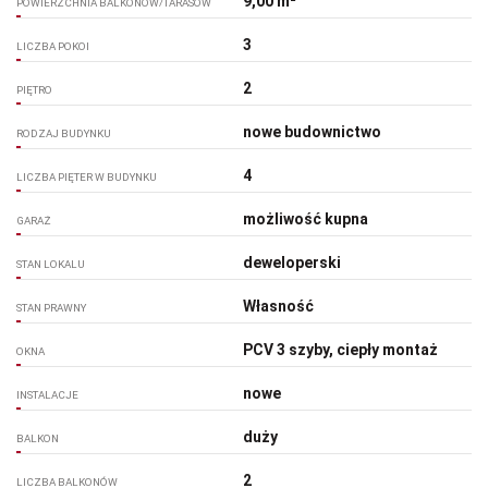
9,00 m²
POWIERZCHNIA BALKONÓW/TARASÓW
3
LICZBA POKOI
2
PIĘTRO
nowe budownictwo
RODZAJ BUDYNKU
4
LICZBA PIĘTER W BUDYNKU
możliwość kupna
GARAŻ
deweloperski
STAN LOKALU
Własność
STAN PRAWNY
PCV 3 szyby, ciepły montaż
OKNA
nowe
INSTALACJE
duży
BALKON
2
LICZBA BALKONÓW