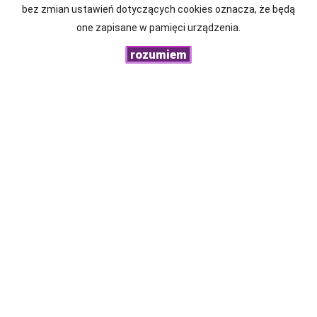
bez zmian ustawień dotyczących cookies oznacza, że będą
one zapisane w pamięci urządzenia.
KOD ZABEZPIECZAJĄCY
rozumiem
WIADOMOŚĆ
PROXINVEST Nieruchomości
ul. Chrobrego 22/34