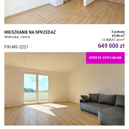
MIESZKANIE NA SPRZEDAŻ
3 pokoje
2
47,00 m
Wieliczka, Jasna
2
13 808,51 zł/m
649 000 zł
PXI-MS-2221
OFERTA SPECJALNA