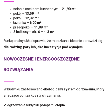
salon z aneksem kuchennym –
21,90 m²
pokój –
13,59 m²
pokój –
12,32 m²
łazienka –
6,00 m²
przedpokój –
11,89 m²
2 balkony – ok. 6 m² i 3 m²
Funkcjonalny układ sprawia, że mieszkanie idealnie sprawdzi się
dla rodziny, pary lub jako inwestycja pod wynajem
.
NOWOCZESNE I ENERGOOSZCZĘDNE
ROZWIĄZANIA
W budynku zastosowano
ekologiczny system ogrzewania
, który
znacząco obniża koszty utrzymania:
✔ ogrzewanie budynku
pompami ciepła